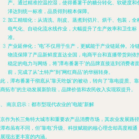
产。通过精准控温控湿，使得番薯干的糖分转化、软硬度和
泽达到统一标准，品质得到根本保障。
加工精细化
：从清洗、削皮、蒸煮到切片、烘干、包装，全
电气化、自动化流水线作业，大幅提升了生产效率和卫生标
准。
产业延伸化
：“电”不仅用于生产，更赋能于产业链延伸。冷
物流保障了产品新鲜度直达全国，电商平台和直播带货则依
稳定的电力与网络，将“潭布番薯干”的品牌直接送到消费者
前，完成了从“土特产”到“网红商品”的华丽转身。
此，潭布番薯干彻底从“靠天吃饭”的被动，转向了“靠电提质、靠
电商拓市”的主动发展新阶段，品牌价值和农民收入实现双提升。
、 南京启示：都市型现代农业的“电能”新解
南京作为长三角特大城市和重要农产品消费市场，其农业发展路
与潭布虽有不同，但“靠电”升级、科技赋能的核心理念却高度相通
并展现出更丰富的内涵。