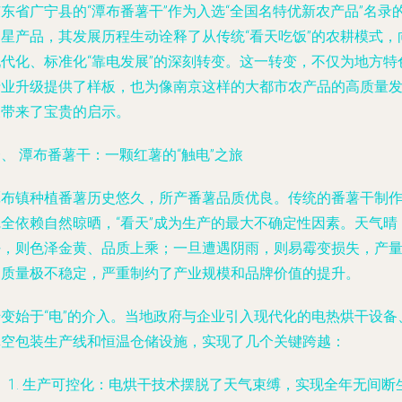
东省广宁县的“潭布番薯干”作为入选“全国名特优新农产品”名录
明星产品，其发展历程生动诠释了从传统“看天吃饭”的农耕模式，
现代化、标准化“靠电发展”的深刻转变。这一转变，不仅为地方特
产业升级提供了样板，也为像南京这样的大都市农产品的高质量
展带来了宝贵的启示。
、 潭布番薯干：一颗红薯的“触电”之旅
潭布镇种植番薯历史悠久，所产番薯品质优良。传统的番薯干制
完全依赖自然晾晒，“看天”成为生产的最大不确定性因素。天气晴
好，则色泽金黄、品质上乘；一旦遭遇阴雨，则易霉变损失，产
和质量极不稳定，严重制约了产业规模和品牌价值的提升。
转变始于“电”的介入。当地政府与企业引入现代化的电热烘干设备
真空包装生产线和恒温仓储设施，实现了几个关键跨越：
生产可控化
：电烘干技术摆脱了天气束缚，实现全年无间断