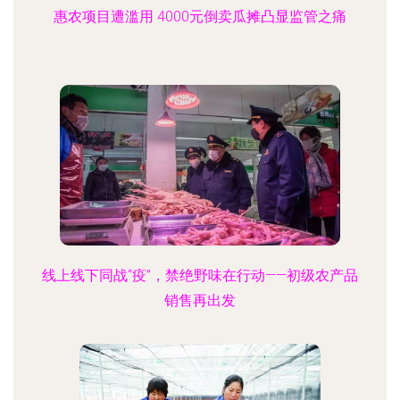
惠农项目遭滥用 4000元倒卖瓜摊凸显监管之痛
线上线下同战“疫”，禁绝野味在行动——初级农产品
销售再出发