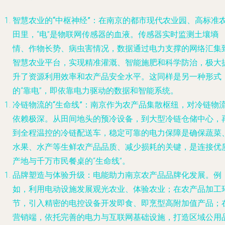
智慧农业的“中枢神经”
：在南京的都市现代农业园、高标准
田里，“电”是物联网传感器的血液。传感器实时监测土壤墒
情、作物长势、病虫害情况，数据通过电力支撑的网络汇集
智慧农业平台，实现精准灌溉、智能施肥和科学防治，极大
升了资源利用效率和农产品安全水平。这同样是另一种形式
的“靠电”，即依靠电力驱动的数据和智能系统。
冷链物流的“生命线”
：南京作为农产品集散枢纽，对冷链物
依赖极深。从田间地头的预冷设备，到大型冷链仓储中心，
到全程温控的冷链配送车，稳定可靠的电力保障是确保蔬菜
水果、水产等生鲜农产品品质、减少损耗的关键，是连接优
产地与千万市民餐桌的“生命线”。
品牌塑造与体验升级
：电能助力南京农产品品牌化发展。例
如，利用电动设施发展观光农业、体验农业；在农产品加工
节，引入精密的电控设备开发即食、即烹型高附加值产品；
营销端，依托完善的电力与互联网基础设施，打造区域公用