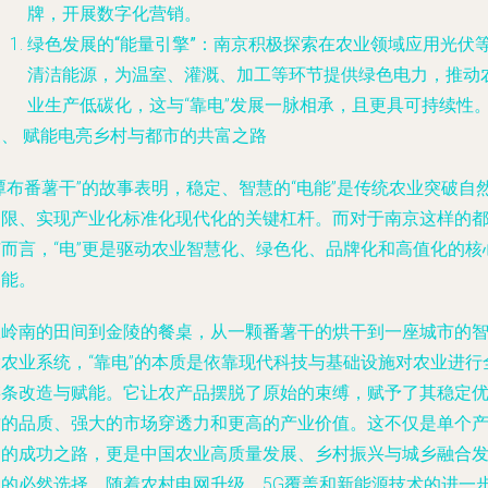
牌，开展数字化营销。
绿色发展的“能量引擎”
：南京积极探索在农业领域应用光伏
清洁能源，为温室、灌溉、加工等环节提供绿色电力，推动
业生产低碳化，这与“靠电”发展一脉相承，且更具可持续性
三、 赋能电亮乡村与都市的共富之路
潭布番薯干”的故事表明，稳定、智慧的“电能”是传统农业突破自
局限、实现产业化标准化现代化的关键杠杆。而对于南京这样的
市而言，“电”更是驱动农业智慧化、绿色化、品牌化和高值化的核
动能。
从岭南的田间到金陵的餐桌，从一颗番薯干的烘干到一座城市的
慧农业系统，“靠电”的本质是依靠现代科技与基础设施对农业进行
链条改造与赋能。它让农产品摆脱了原始的束缚，赋予了其稳定
质的品质、强大的市场穿透力和更高的产业价值。这不仅是单个
品的成功之路，更是中国农业高质量发展、乡村振兴与城乡融合
展的必然选择。随着农村电网升级、5G覆盖和新能源技术的进一