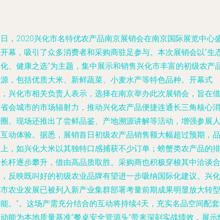
今日，2020兴化市名特优农产品南京展销会在南京国际展览中心
大开幕，吸引了众多消费者和采购商驻足参与。本次展销会以“生
兴化、健康之选”为主题，集中展示和销售兴化市丰富的初级农产
资源，包括优质大米、新鲜蔬菜、小麦水产等特色品种。开幕式
上，兴化市相关负责人表示，选择在南京举办此次展销会，旨在
助省会城市的市场辐射力，推动兴化农产品便捷连通长三角核心
费圈。现场还推出了尝鲜品鉴、产地溯源讲解等活动，增强参展
员互动体验。据悉，展销首日初级农产品销售额大幅超过预期，
种上，如兴化大米以其独特口感捕获不少订单；螃蟹类农产品的
队长杆逐步攀升，借由高品质取胜。采购商也积极穿梭其中洽谈
作，反映既叫好的初级农业品牌有望进一步吸纳国际化建议。兴
都市农业发展已被列入新产业集群部署考量前期成果明显放大转
势能。”。这场产需充分结合的互动将持续4天，充实名品空间配套
上动能为本地质量基准“餐桌安全管源头”带来深刻实战绩效，展示