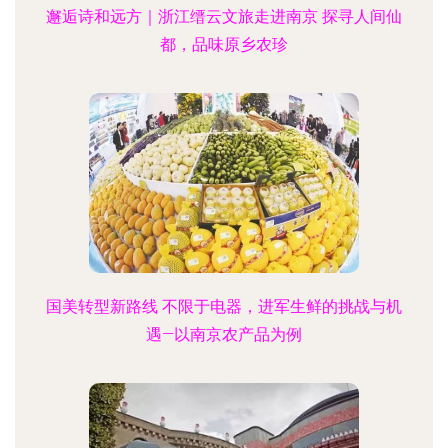
邂逅诗和远方｜浙江缙云文旅走进南京 探寻人间仙
都，品味原乡农珍
国美转型新路线 不限于电器，进军生鲜的挑战与机
遇—以南京农产品为例