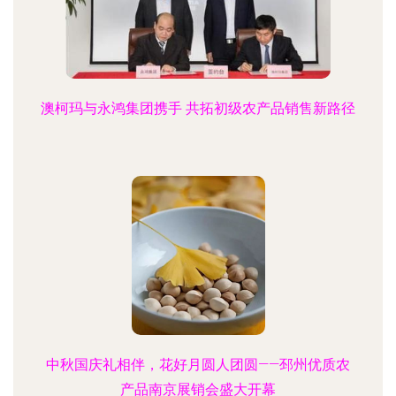
澳柯玛与永鸿集团携手 共拓初级农产品销售新路径
中秋国庆礼相伴，花好月圆人团圆——邳州优质农
产品南京展销会盛大开幕