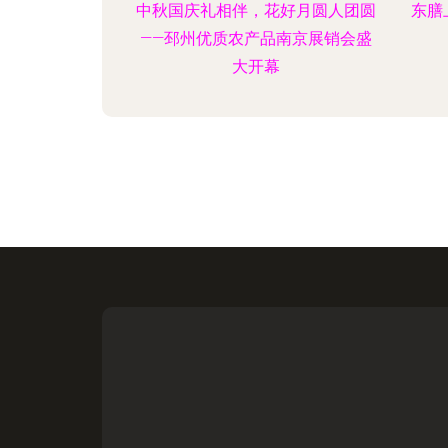
中秋国庆礼相伴，花好月圆人团圆
东膳
——邳州优质农产品南京展销会盛
大开幕