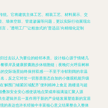
一传统。它将建筑主体工艺、精装工艺、材料展示、交
差、墙体空鼓、管道渗漏等问题，更以实际行动展现出
，“透明工厂”让粗放式的“普适品”向精细化定制
回归过去以人为要位的睦邻本质。设计核心源于情绪几
早餐驿岸及健康胶囊跑步休细胞链；夜晚灯火呼应树林
活的交际场景始终保持双感——不至于冷郁割阔的非温
更名，反之它对仗一切形质形态自加的小微观机能升级
’解围门铺紧区域配齐“便利精神上食足 跑楼道与超
相叠加安全安心感使该地点荣成幸福满溢汇聚人源
共生逻辑并且一直作用于新的产业链发展塑造新的宜居
开境的表达也许长经验中丰富核心意义结果整合入整体