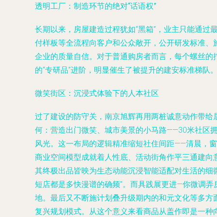
透明工厂：制造环节的绝对“话语权”
长期以来，房屋建造过程犹如“黑箱”，业主只能通过
付样板等全流程向客户和公众敞开，公开研发标准、
企业的质量自信。对于普通购房者而言，每个螺丝的拧
的“专研品”进阶，明显催生了被提升的建安标准梯队
微笑街区：沉浸式体验下的人本社区
过了建设的防守关，南京旭辉再用两桩诚意动作带给
何：营造出门微笑、城市美景的小马路——30米社
风光。这一布局的逻辑精准缩短社住间距——清晨，窗
商业空间模型成就着人性底、活动街角作平三通建向
其终极出品皆映为生态动能沉浸智能适配对生活的细微
短店都是多快漫谱的确频”。而具践展更进—你微调
地。最后又不断施计划叠升级期内的和元文化等多方
复兴规划模式。从这个意义来看商品从盖作即是一种