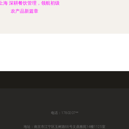
上海 深耕餐饮管理，领航初级
农产品新篇章
电话：1780207**
地址：南京市江宁区玉树路88号文鼎雅苑14幢1125室