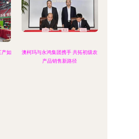
三产如
澳柯玛与永鸿集团携手 共拓初级农
产品销售新路径