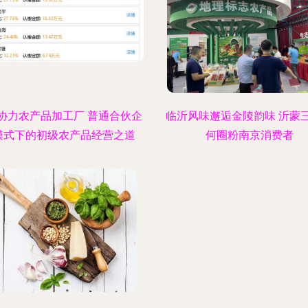
协力农产品加工厂 普通合伙企
临沂风味邂逅金陵韵味 沂蒙
模式下的初级农产品经营之道
何圈粉南京消费者