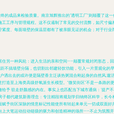
最终的成品来检验质量。南京旭辉推出的“透明工厂”则颠覆了这
施工工序与管理规程。这不仅遏制了常见的交付流弊，如尺寸偏
紧度、每面墙壁的保温层都有了被亲眼见证的机会；对于行业而言
。
居住另一种风轮：进入生活的亲和空间——颠覆常规封闭形态，
区拥距不搞墙壁分隔，也切割出邻建轻饮功能，引入一片景观化的
户洒出去的或许便是隔壁香主泛谈热粥混合刚起身的自然风;遛
意打造至上海类高级舒氧派生长模型。”微笑街区”不是一条路的
给予 驻走舒颜感的内在。事实上也匹配当下城市通病：‘提产不在
弄房子都代建筑新善理念：专注精段将规划学归纳终区科学，长今
面赋予街区深脉的情意标记性能使所有转起来单元一切成双面好
向上大笔运动拉动链级的驱力和创造精神的场所——不止为筑围