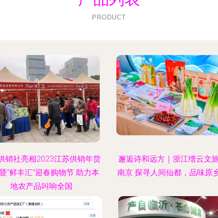
PRODUCT
供销社亮相2023江苏供销年货
邂逅诗和远方｜浙江缙云文
暨“鲜丰汇”迎春购物节 助力本
南京 探寻人间仙都，品味原
地农产品叫响全国