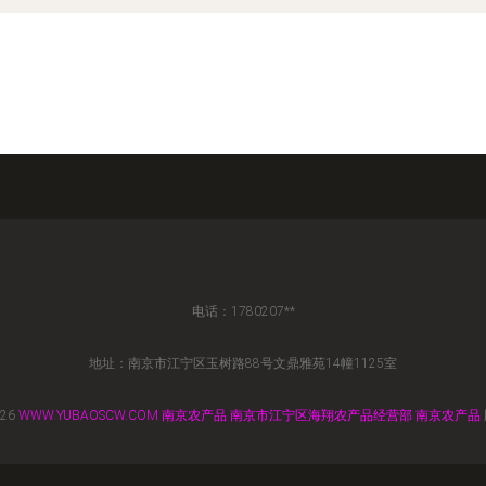
电话：1780207**
地址：南京市江宁区玉树路88号文鼎雅苑14幢1125室
026
WWW.YUBAOSCW.COM
南京农产品
南京市江宁区海翔农产品经营部
南京农产品