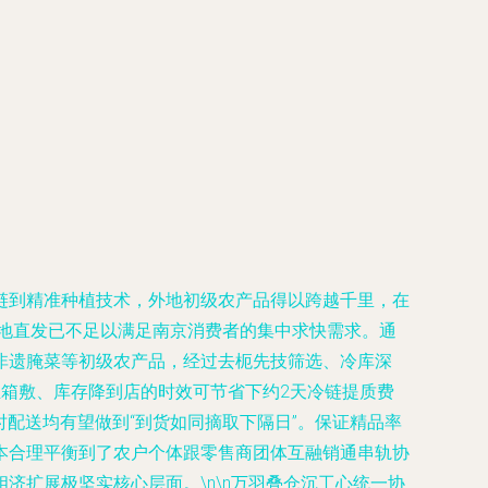
链到精准种植技术，外地初级农产品得以跨越千里，在
产地直发已不足以满足南京消费者的集中求快需求。通
非遗腌菜等初级农产品，经过去枙先技筛选、冷库深
至箱敷、库存降到店的时效可节省下约2天冷链提质费
时配送均有望做到“到货如同摘取下隔日”。保证精品率
本合理平衡到了农户个体跟零售商团体互融销通串轨协
扩展极坚实核心层面。\n\n万羽叠仓沉工心统一协