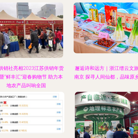
供销社亮相2023江苏供销年货
邂逅诗和远方｜浙江缙云文
暨“鲜丰汇”迎春购物节 助力本
南京 探寻人间仙都，品味原
地农产品叫响全国