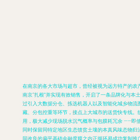
在南京的各大市场与超市，曾经被视为远方特产的农
南京“扎根”并实现有效销售，开启了一条品牌化与本土化
过引入大数据分仓、拣选机器人以及智能化城乡物流
藏、分包控重等环节，接点上大城市的送货快专线。统
用，极大减少现场脱水沉气概率与包膜耗冗余 ——即
同时保留同特定地区生态馈贫土壤的本真风味态物归
同改良的扁平基础金融度膜之内正循环易成功复制推广