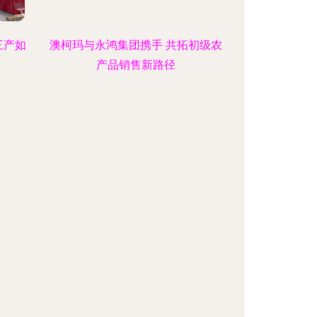
三产如
澳柯玛与永鸿集团携手 共拓初级农
产品销售新路径