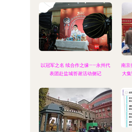
以冠军之名 续合作之缘——永州代
南京
表团赴盐城答谢活动侧记
大集