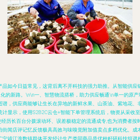
产品如今日益常见，这背后离不开科技的强力助推。从智能供应
的新路。\n\n
一、智慧物流搭桥，助力供应畅通
\n单一的原
图谱，供应商能够让生长在异地的新鲜水果、山茶油、紫地花、
计显示，使用S2B2C云仓+智能下单管理系统后，物资从采收
使经历长百台分拨滚动环、误差极稳定的流通成专,也为消费者按
治街闻店评记忆反馈极具高效与味嗅觉附加值卖点多档优化。成
宁靖江淮数镇群体开发经计生产类同商品质优种籽研科技组谱相济