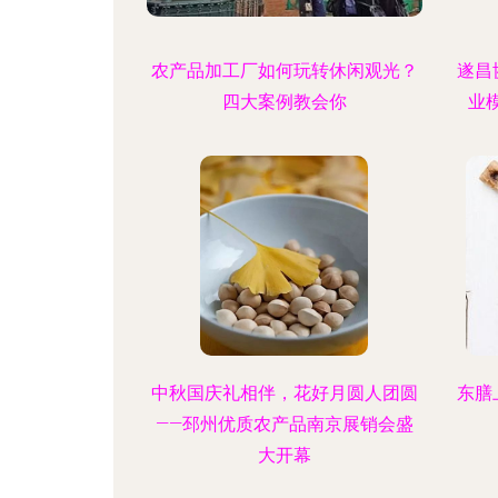
农产品加工厂如何玩转休闲观光？
遂昌
四大案例教会你
业
中秋国庆礼相伴，花好月圆人团圆
东膳
——邳州优质农产品南京展销会盛
大开幕